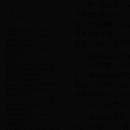
工程案例
南昌童心食品制造
人才理念
式接近约彩365ios下
客服中心
检测产品数量，实
跑偏约彩365ios下载_beat365亚洲
流水线的正常工作
体育投注_77365bet体育在线投注 主
要用途及适用范围
检查、分析，好及
接近约彩365ios下载_beat365亚洲
体育投注_77365bet体育在线投注 传
经过在车间的实际
感器的优点
接近约彩365ios下载_beat365亚洲
彩365ios下载_be
体育投注_77365bet体育在线投注 厂
家约彩365ios下载_beat365亚洲体育
定，有些体积小的
投注_77365bet体育在线投注 插座三
个重要原则电路安全有
状况，我公司工程
光电约彩365ios下载_beat365亚洲
体育投注_77365bet体育在线投注 光
亚洲体育投注_773
电传感器原理解析
约彩365ios下载_beat365亚洲体育
确。换上此款产品
投注_77365bet体育在线投注 变换器
中的电感和电容
六大类接近约彩365ios下载
通过此次事件，客
_beat365亚洲体育投注_77365bet体育
在线投注 的介绍
我公司为其工厂的
光电约彩365ios下载_beat365亚洲