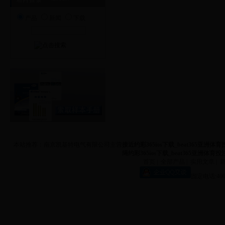
产品
新闻
下载
本站推荐：南京凯基特电气有限公司主营
接近约彩365ios下载_beat365亚洲体育
绳约彩365ios下载_beat365亚洲体育投
首页
|
全部产品
|
实用文章
|
固定电话:400-