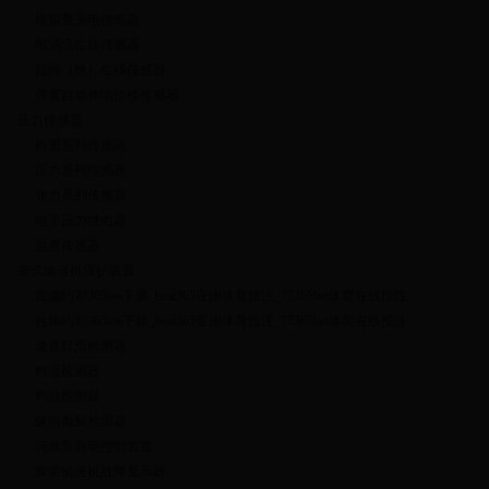
模拟量光电传感器
电涡流位移传感器
拉绳（线）位移传感器
弹簧自动伸缩位移传感器
压力传感器
称重系列传感器
压力系列传感器
张力系列传感器
电子压力继电器
温度传感器
带式输送机保护装置
跑偏约彩365ios下载_beat365亚洲体育投注_77365bet体育在线投注
拉绳约彩365ios下载_beat365亚洲体育投注_77365bet体育在线投注
速度打滑检测器
料流检测器
料位检测器
纵向撕裂检测器
污水泵自动控制装置
胶带输送机故障显示器