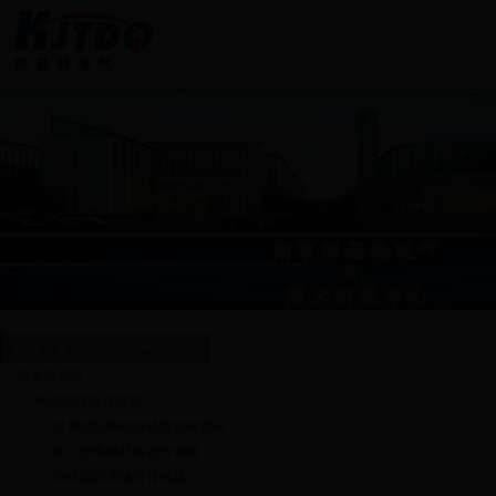
产品世界
工程案例
新闻中
接近传感器
电感式接近传感器
金属感应面电感式接近传感器
超小型电感式接近传感器
增强远距离接近传感器