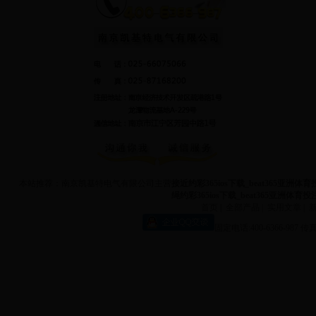
本站推荐：南京凯基特电气有限公司主营
接近约彩365ios下载_beat365亚洲体育
绳约彩365ios下载_beat365亚洲体育投
首页
|
全部产品
|
实用文章
|
固定电话:400-6366-987 传