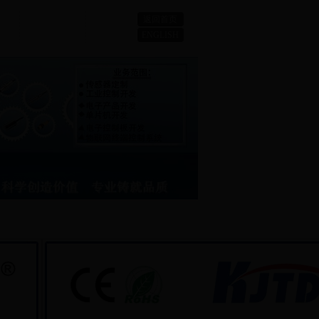
返回首页
心
关于我们
ENGLISH