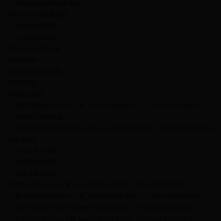
带地址码输送带保护装置
钢铁行业专用检测装置
冷热金属检测器
行车防撞保护器
纺织行业专用传感器
传感器配件
替代进口品牌传感器
光纤传感器
耐高温传感器
耐高温接近约彩365ios下载_beat365亚洲体育投注_77365bet体育在线投注
耐高温光电传感器
耐高温行程限位约彩365ios下载_beat365亚洲体育投注_77365bet体育在线投注
光幕传感器
安全光幕传感器
经济型安全光幕
测量光幕传感器
行程限位约彩365ios下载_beat365亚洲体育投注_77365bet体育在线投注
防水型限位约彩365ios下载_beat365亚洲体育投注_77365bet体育在线投注
KA行程约彩365ios下载_beat365亚洲体育投注_77365bet体育在线投注
KB行程约彩365ios下载_beat365亚洲体育投注_77365bet体育在线投注