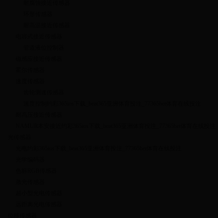
耐腐蚀接近传感器
环形传感器
耐高温接近传感器
电容式接近传感器
管道液位控制器
磁感应接近传感器
霍尔传感器
速度传感器
齿轮测速传感器
速度控制约彩365ios下载_beat365亚洲体育投注_77365bet体育在线投注
耐高压接近传感器
NAMUR本安接近约彩365ios下载_beat365亚洲体育投注_77365bet体育在线投注
光传感器
光电约彩365ios下载_beat365亚洲体育投注_77365bet体育在线投注
光学编码器
色标RGB传感器
激光传感器
超小型光电传感器
远距离光电传感器
位移传感器