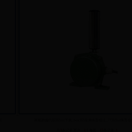
型
两极跑偏约彩365ios下载_beat365亚洲体育投注_77365bet体育在
共
3
条记录 页次：
1
/1 每页：
15
条记录
1