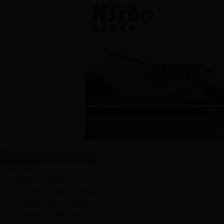
产品世界
接近传感器
电感式接近传感器
金属感应面电感式接近传感器
超小型电感式接近传感器
增强远距离接近传感器