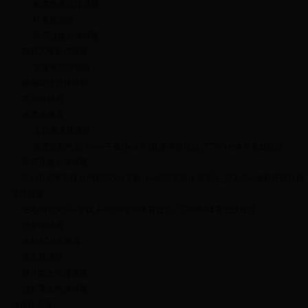
耐腐蚀接近传感器
环形传感器
耐高温接近传感器
电容式接近传感器
管道液位控制器
磁感应接近传感器
霍尔传感器
速度传感器
齿轮测速传感器
速度控制约彩365ios下载_beat365亚洲体育投注_77365bet体育在线投注
耐高压接近传感器
NAMUR本安接近约彩365ios下载_beat365亚洲体育投注_77365bet体育在线投注
光传感器
光电约彩365ios下载_beat365亚洲体育投注_77365bet体育在线投注
光学编码器
色标RGB传感器
激光传感器
超小型光电传感器
远距离光电传感器
位移传感器