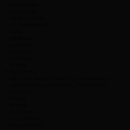
模拟量光电传感器
电涡流位移传感器
拉绳（线）位移传感器
弹簧自动伸缩位移传感器
压力传感器
称重系列传感器
压力系列传感器
张力系列传感器
电子压力继电器
温度传感器
带式输送机保护装置
跑偏约彩365ios下载_beat365亚洲体育投注_77365bet体育在线投注
拉绳约彩365ios下载_beat365亚洲体育投注_77365bet体育在线投注
速度打滑检测器
料流检测器
料位检测器
纵向撕裂检测器
污水泵自动控制装置
胶带输送机故障显示器