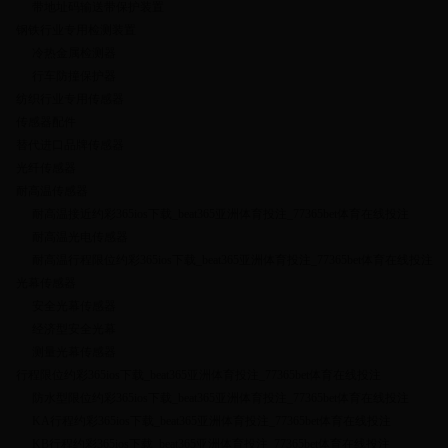
带地址码输送带保护装置
钢铁行业专用检测装置
冷热金属检测器
行车防撞保护器
纺织行业专用传感器
传感器配件
替代进口品牌传感器
光纤传感器
耐高温传感器
耐高温接近约彩365ios下载_beat365亚洲体育投注_77365bet体育在线投注
耐高温光电传感器
耐高温行程限位约彩365ios下载_beat365亚洲体育投注_77365bet体育在线投注
光幕传感器
安全光幕传感器
经济型安全光幕
测量光幕传感器
行程限位约彩365ios下载_beat365亚洲体育投注_77365bet体育在线投注
防水型限位约彩365ios下载_beat365亚洲体育投注_77365bet体育在线投注
KA行程约彩365ios下载_beat365亚洲体育投注_77365bet体育在线投注
KB行程约彩365ios下载_beat365亚洲体育投注_77365bet体育在线投注