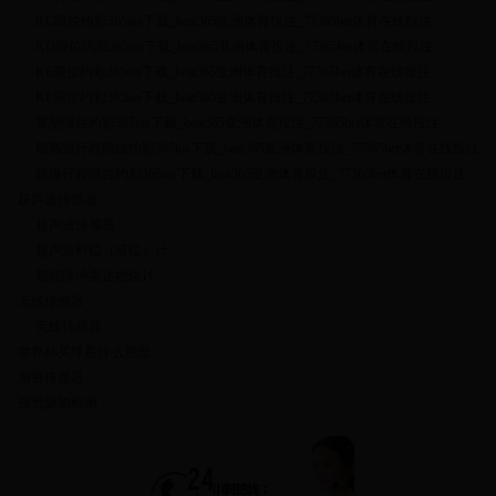
KC限位约彩365ios下载_beat365亚洲体育投注_77365bet体育在线投注
KD限位约彩365ios下载_beat365亚洲体育投注_77365bet体育在线投注
KE限位约彩365ios下载_beat365亚洲体育投注_77365bet体育在线投注
KF限位约彩365ios下载_beat365亚洲体育投注_77365bet体育在线投注
重型限位约彩365ios下载_beat365亚洲体育投注_77365bet体育在线投注
耐高温行程限位约彩365ios下载_beat365亚洲体育投注_77365bet体育在线投注
防爆行程限位约彩365ios下载_beat365亚洲体育投注_77365bet体育在线投注
超声波传感器
超声波传感器
超声波料位（液位）计
智能脉冲雷达物位计
无线传感器
无线传感器
世界杯买球是什么意思
测量传感器
视觉缺陷检测